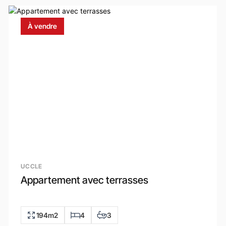
À vendre
UCCLE
Appartement avec terrasses
194m2
4
3