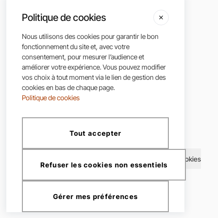
Selon l'arrêté royal du 29 juin 2018 sur
l'approbation du code de déontologie de l'institut
Politique de cookies
professionnel des agents immobiliers.
Nous utilisons des cookies pour garantir le bon
fonctionnement du site et, avec votre
consentement, pour mesurer l’audience et
améliorer votre expérience. Vous pouvez modifier
vos choix à tout moment via le lien de gestion des
cookies en bas de chaque page.
Politique de cookies
CLC Immo ©2025, all rights reserved
Tout accepter
Conditions
|
Politique de
|
Politique des
|
Cookies
générales
confidentialité
cookies
Refuser les cookies non essentiels
Gérer mes préférences