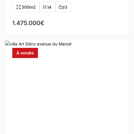
300m2
4
3
1.475.000€
À vendre