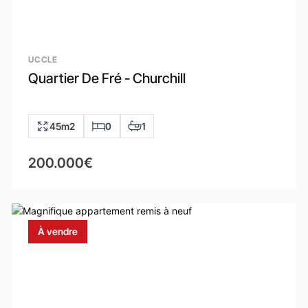
UCCLE
Quartier De Fré - Churchill
45m2
0
1
200.000€
À vendre