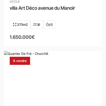
UCCLE
villa Art Déco avenue du Manoir
375m2
6
3
1.650.000€
À vendre