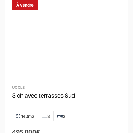
À vendre
UCCLE
3 ch avec terrasses Sud
140m2
3
2
495.000€