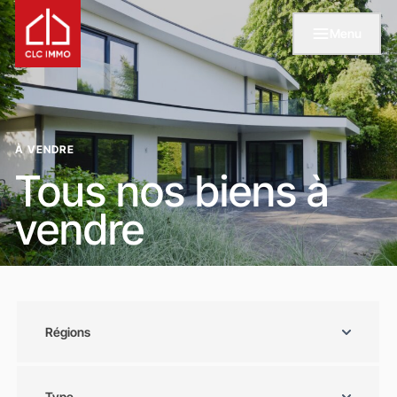
Menu
À VENDRE
Tous nos biens à
vendre
Régions
Type