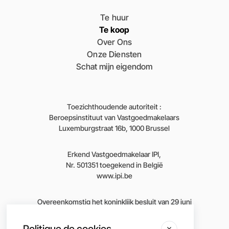
Te huur
Te koop
Over Ons
Onze Diensten
Schat mijn eigendom
Toezichthoudende autoriteit :
Beroepsinstituut van Vastgoedmakelaars
Luxemburgstraat 16b, 1000 Brussel
Erkend Vastgoedmakelaar IPI,
Nr. 501351 toegekend in België
www.ipi.be
Overeenkomstig het koninklijk besluit van 29 juni
2018 betreffende de goedkeuring van de
deontologische code van het Beroepsinstituut