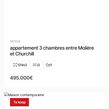
UCCLE
appartement 3 chambres entre Molière
et Churchill
131m2
3
1
495.000€
Te koop