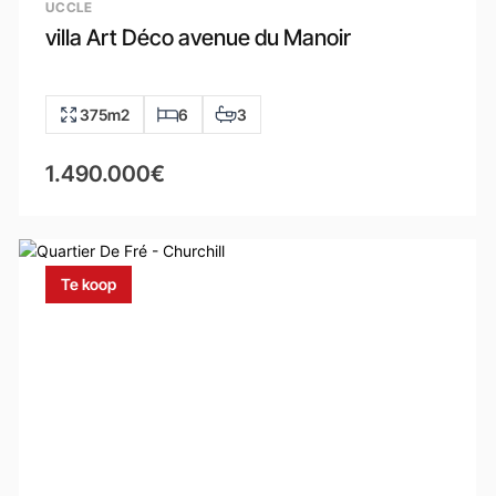
UCCLE
villa Art Déco avenue du Manoir
375m2
6
3
1.490.000€
Te koop