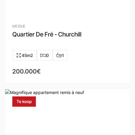
UCCLE
Quartier De Fré - Churchill
45m2
0
1
200.000€
Te koop