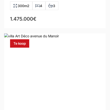
300m2
4
3
1.475.000€
Te koop