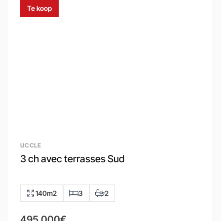
Te koop
UCCLE
3 ch avec terrasses Sud
140m2
3
2
495.000€