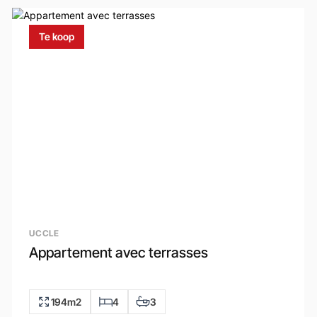
Te koop
UCCLE
Appartement avec terrasses
194m2
4
3