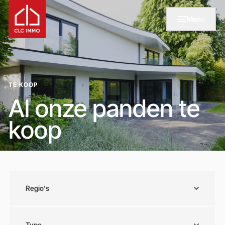
Menu
TE KOOP
Al onze panden te
koop
Regio's
Type