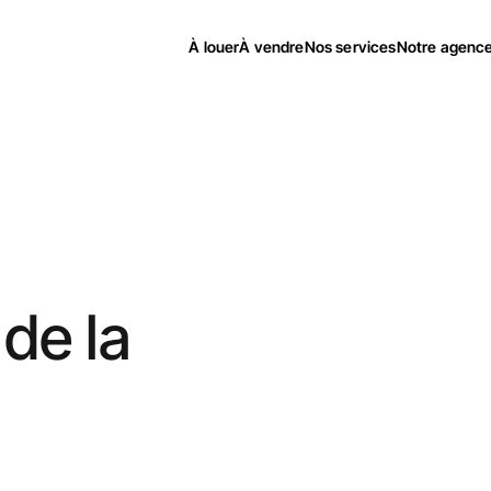
À louer
À vendre
Nos services
Notre agenc
 de la