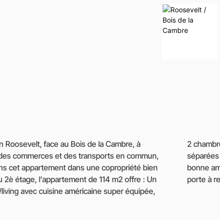
in Roosevelt, face au Bois de la Cambre, à
2 ), une grande salle de douche, 2 toilettes
, des commerces et des transports en commun,
erie. Balcon à l'arrière Cave et chambre de
s cet appartement dans une copropriété bien
sous-sol et box-garage dans cour arrière (
 2è étage, l'appartement de 114 m2 offre : Un
r/living avec cuisine américaine super équipée,