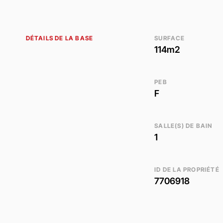
DÉTAILS DE LA BASE
SURFACE
114m2
PEB
F
SALLE(S) DE BAIN
1
ID DE LA PROPRIÉTÉ
7706918