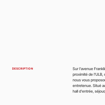
Sur l'avenue Frankl
2 chambres (15 - 10 m
DESCRIPTION
proximité de l'ULB
séparées et buand
nous vous proposon
bonne amenagé en 
entretenue. Situé au
hall d'entrée, séjou