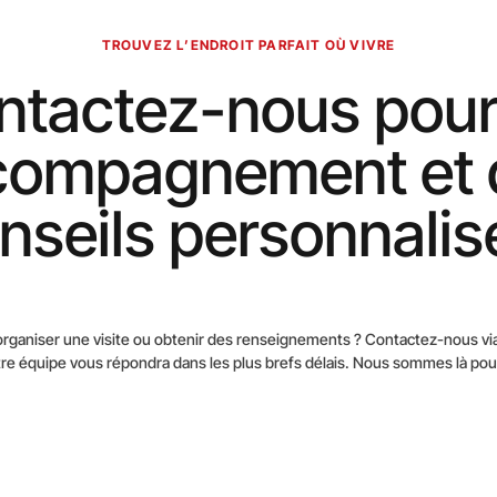
TROUVEZ L’ENDROIT PARFAIT OÙ VIVRE
ntactez-nous pour
compagnement et 
nseils personnalis
rganiser une visite ou obtenir des renseignements ? Contactez-nous via 
re équipe vous répondra dans les plus brefs délais. Nous sommes là pour