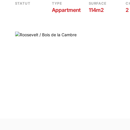
STATUT
TYPE
SURFACE
C
Appartment
114m2
2